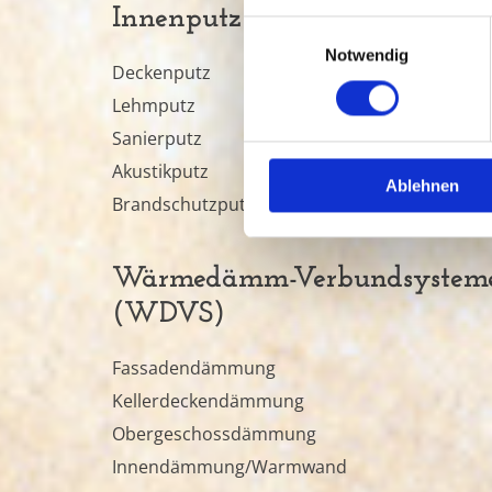
Innenputz
Einwilligungsauswahl
Notwendig
Deckenputz
Lehmputz
Sanierputz
Akustikputz
Ablehnen
Brandschutzputz
Wärmedämm-Verbundsystem
(WDVS)
Fassadendämmung
Kellerdeckendämmung
Obergeschossdämmung
Innendämmung/Warmwand