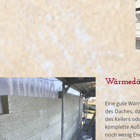
Wärmedä
Eine gute Wä
des Daches, 
des Kellers od
komplette Auß
noch wenig En