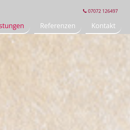
07072 126497

istungen
Referenzen
Kontakt