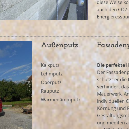
diese Weise kö
auch den CO2-
Energieressou
Außenputz
Fassaden
Kalkputz
Die perfekte 
Der Fassadenpu
Lehmputz
schützt er die
Oberputz
verhindert das
Rauputz
Mauerwerk. An
Wärmedämmputz
individuellen 
Körnung und F
Gestaltungsmög
und mediterran