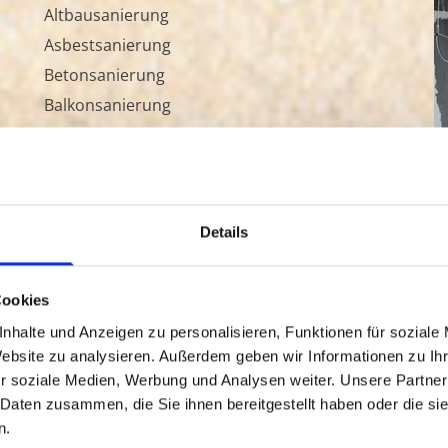
Altbausanierung
Asbestsanierung
Betonsanierung
Balkonsanierung
Fachwerksanierung
Fassadengestaltung
Reparaturen und Ausbesserungen
Details
Farbgebung
Cookies
Anstriche und Dachgesimse
nhalte und Anzeigen zu personalisieren, Funktionen für soziale
Mineralfarben
Website zu analysieren. Außerdem geben wir Informationen zu I
Silikonfassadenfarben
r soziale Medien, Werbung und Analysen weiter. Unsere Partner
Silikatfarben
 Daten zusammen, die Sie ihnen bereitgestellt haben oder die s
Dispersionsfarben
n.
Lasuren