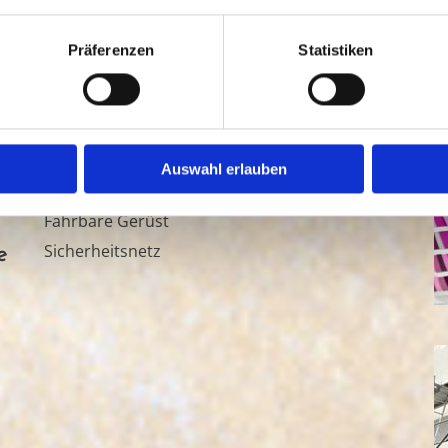
Spachteltechnik
Präferenzen
Statistiken
Gerüst
Fassadengerüst
Flächengerüst
Auswahl erlauben
Innengerüste
Fahrbare Gerüst
Sicherheitsnetz
e